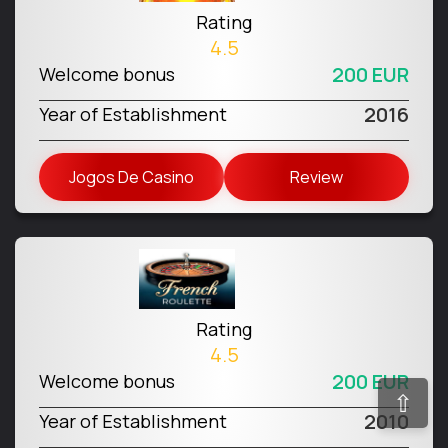
Rating
4.5
200 EUR
Welcome bonus
2016
Year of Establishment
Jogos De Casino
Review
Rating
4.5
200 EUR
Welcome bonus
⇧
2010
Year of Establishment