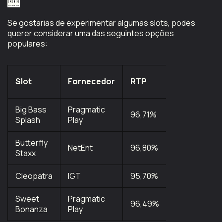
🎰
Se gostarias de experimentar algumas slots, podes
querer considerar uma das seguintes opções
populares:
Slot
Fornecedor
RTP
Bobinas
Big Bass
Pragmatic
96,71%
5
Splash
Play
Butterfly
NetEnt
96,80%
5
Staxx
Cleopatra
IGT
95,70%
5
Sweet
Pragmatic
96,49%
6
Bonanza
Play