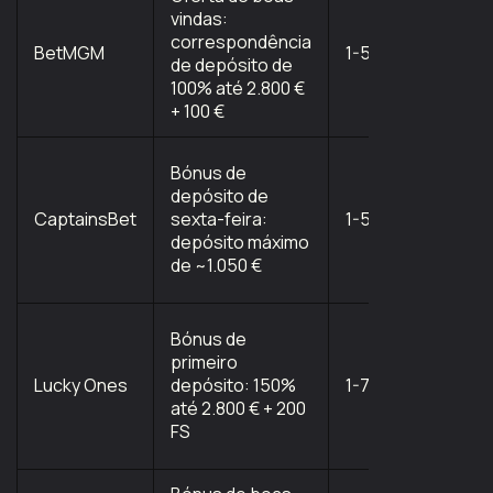
vindas:
C
correspondência
d
BetMGM
1-5 dias
de depósito de
e
100% até 2.800 €
(
+ 100 €
C
Bónus de
d
depósito de
c
CaptainsBet
sexta-feira:
1-5 dias
d
depósito máximo
d
de ~1.050 €
C
C
Bónus de
d
primeiro
c
Lucky Ones
depósito: 150%
1-7 dias
d
até 2.800 € + 200
d
FS
C