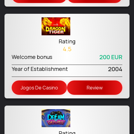
Rating
4.5
200 EUR
Welcome bonus
2004
Year of Establishment
Jogos De Casino
Review
Rating