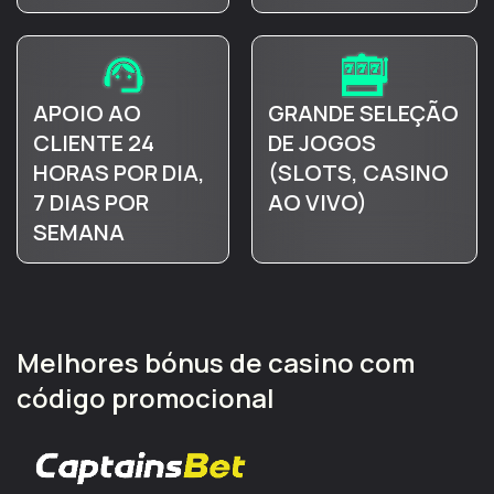
APOIO AO
GRANDE SELEÇÃO
CLIENTE 24
DE JOGOS
HORAS POR DIA,
(SLOTS, CASINO
7 DIAS POR
AO VIVO)
SEMANA
Melhores bónus de casino com
código promocional