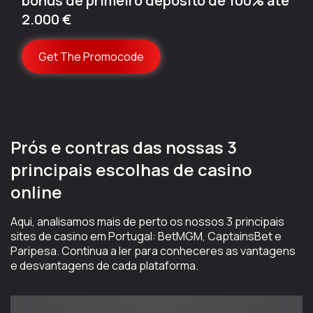
bónus de primeiro depósito de 100% até
2.000 €
Get The Promocode
Prós e contras das nossas 3
principais escolhas de casino
online
Aqui, analisamos mais de perto os nossos 3 principais
sites de casino em Portugal: BetMGM, CaptainsBet e
Paripesa. Continua a ler para conheceres as vantagens
e desvantagens de cada plataforma.