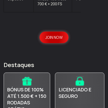
d
700 € + 200 FS
A
JOIN NOW
Destaques
BÓNUS DE 100%
LICENCIADO E
ATÉ 1.500 € + 150
SEGURO
RODADAS