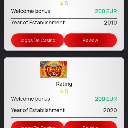
4.5
200 EUR
Welcome bonus
2010
Year of Establishment
Jogos De Casino
Review
Rating
4.5
200 EUR
Welcome bonus
2020
Year of Establishment
Jogos De Casino
Review