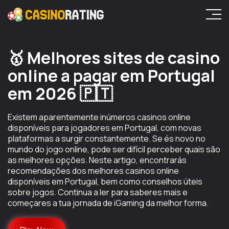
🥇 Melhores sites de casino
online a pagar em Portugal
em 2026 🇵🇹
Existem aparentemente inúmeros casinos online
disponíveis para jogadores em Portugal, com novas
plataformas a surgir constantemente. Se és novo no
mundo do jogo online, pode ser difícil perceber quais são
as melhores opções. Neste artigo, encontrarás
recomendações dos melhores casinos online
disponíveis em Portugal, bem como conselhos úteis
sobre jogos. Continua a ler para saberes mais e
começares a tua jornada de iGaming da melhor forma.