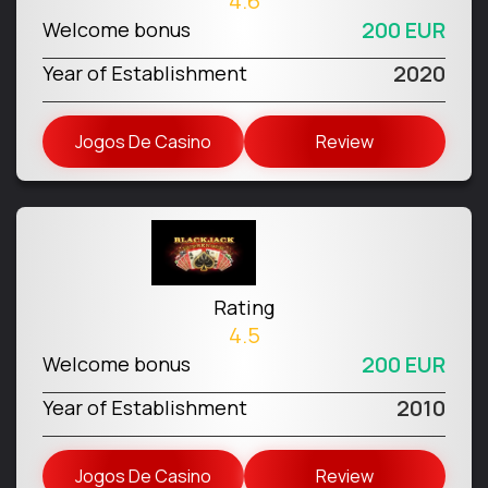
4.6
200 EUR
Welcome bonus
2020
Year of Establishment
Jogos De Casino
Review
Rating
4.5
200 EUR
Welcome bonus
2010
Year of Establishment
Jogos De Casino
Review