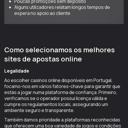
Poucas promoções sem depósito
Alguns utilizadores relatam longos tempos de
espera no apoio ao cliente
Como selecionamos os melhores
sites de apostas online
Legalidade
Ao escolher casinos online disponíveis em Portugal,
focamo-nos em vários fatores-chave para garantir que
estás a jogar numa plataforma de confiança. Primeiro,
verificamos se o operador possui licença válida e
cumpre os regulamentos locais, assegurando um
ambiente seguro e transparente.
Também damos prioridade a plataformas reconhecidas
que oferecem uma boa variedade de jogos e condições