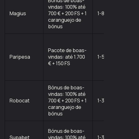
Bónus de boas-
vindas: 100% até
C
Magius
700 € + 200 FS + 1
1-8 dias
R
caranguejo de
bónus
C
d
Pacote de boas-
c
Paripesa
vindas: até 1.700
1-5 dias
d
€ + 150 FS
d
C
Bónus de boas-
C
vindas: 100% até
d
Robocat
700 € + 200 FS + 1
1-3 dias
d
caranguejo de
A
bónus
C
Bónus de boas-
d
Supabet
vindas: 100% até
1-3 dias