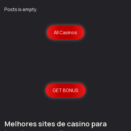
Posts is empty.
All Casinos
GET BONUS
Melhores sites de casino para