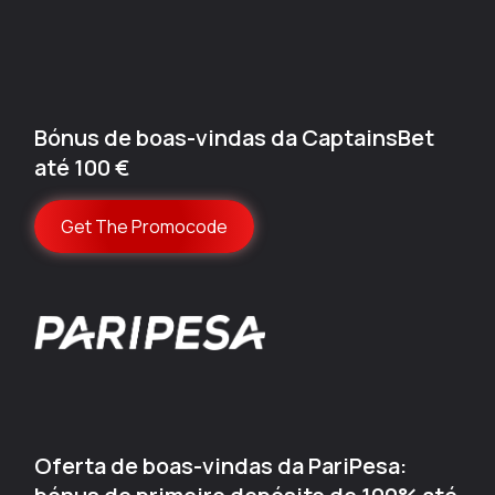
Bónus de boas-vindas da CaptainsBet
até 100 €
Get The Promocode
Oferta de boas-vindas da PariPesa: