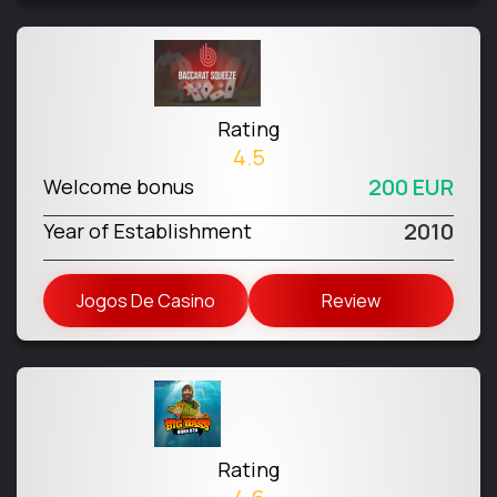
Rating
4.5
200 EUR
Welcome bonus
2010
Year of Establishment
Jogos De Casino
Review
Rating